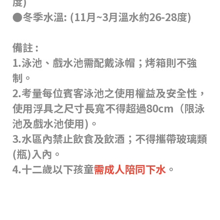
度)
●冬季水溫: (11月~3月溫水約26-28度)
備註 :
1.泳池、戲水池需配戴泳帽；烤箱則不強
制。
2.考量每位賓客泳池之使用權益及安全性，
使用浮具之尺寸長寬不得超過80cm（限泳
池及戲水池使用)。
3.水區內禁止飲食及飲酒；不得攜帶玻璃類
(瓶)入內。
4.十二歲以下孩童
需成人陪同下水
。