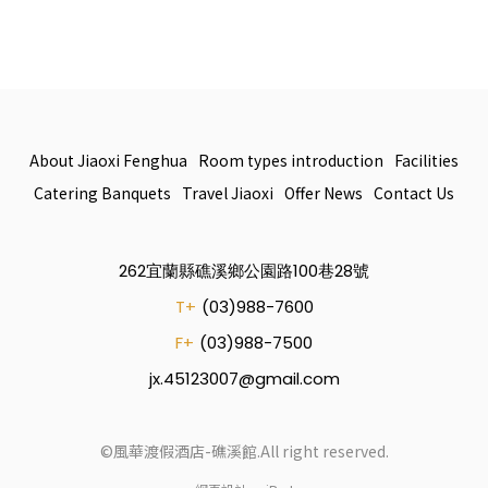
About Jiaoxi Fenghua
Room types introduction
Facilities
Catering Banquets
Travel Jiaoxi
Offer News
Contact Us
262宜蘭縣礁溪鄉公園路100巷28號
T+
(03)988-7600
F+
(03)988-7500
jx.45123007@gmail.com
©風華渡假酒店-礁溪館.All right reserved.