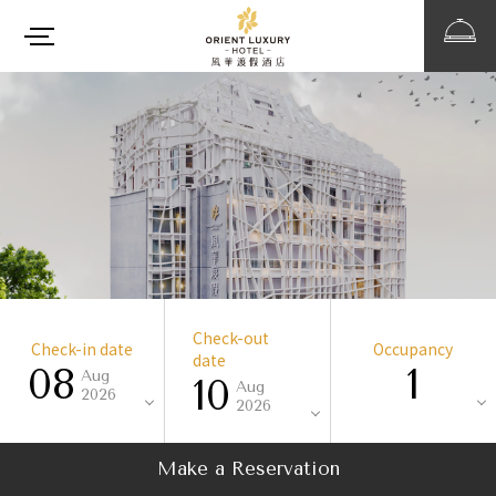
Check-out
Check-in date
Occupancy
date
08
1
Aug
10
Aug
2026
2026
Make a Reservation