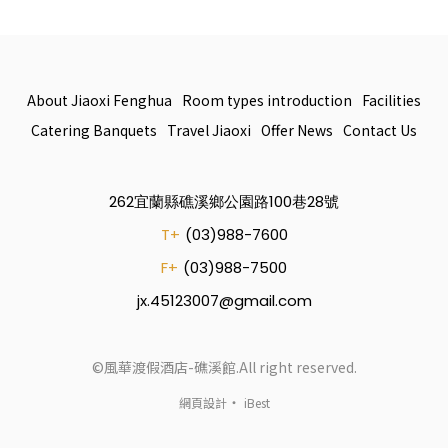
About Jiaoxi Fenghua
Room types introduction
Facilities
Catering Banquets
Travel Jiaoxi
Offer News
Contact Us
262宜蘭縣礁溪鄉公園路100巷28號
T+
(03)988-7600
F+
(03)988-7500
jx.45123007@gmail.com
©風華渡假酒店-礁溪館.All right reserved.
‧
網頁設計
iBest