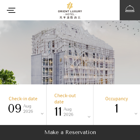
Check-out
Check-in date
Occupancy
date
09
1
Aug
11
Aug
2026
2026
Make a Reservation