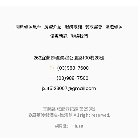
關於礁溪風華
房型介紹
服務設施
餐飲宴會
漫遊礁溪
優惠新訊
聯絡我們
262宜蘭縣礁溪鄉公園路100巷28號
T+
(03)988-7600
F+
(03)988-7500
jx.45123007@gmail.com
宜蘭縣 旅館登記證 第293號
©風華渡假酒店-礁溪館.All right reserved.
‧
網頁設計
iBest