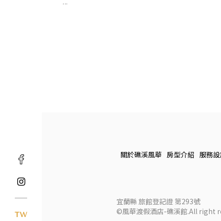
...
關於礁溪風華
房型介紹
服務設
宜蘭縣 旅館登記證 第293號
©風華渡假酒店-礁溪館.All right re
TW