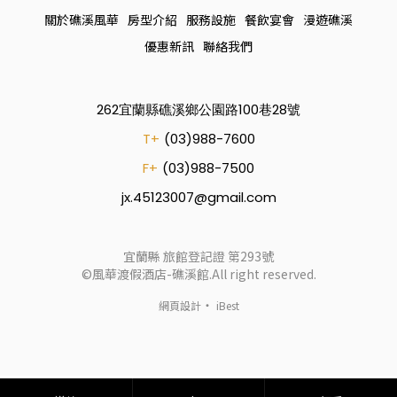
關於礁溪風華
房型介紹
服務設施
餐飲宴會
漫遊礁溪
優惠新訊
聯絡我們
262宜蘭縣礁溪鄉公園路100巷28號
T+
(03)988-7600
F+
(03)988-7500
jx.45123007@gmail.com
宜蘭縣 旅館登記證 第293號
©風華渡假酒店-礁溪館.All right reserved.
‧
網頁設計
iBest