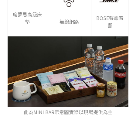
席夢思高級床
BOSE聲霸音
墊
無線網路
響
此為MINI BAR示意圖實際以現場提供為主