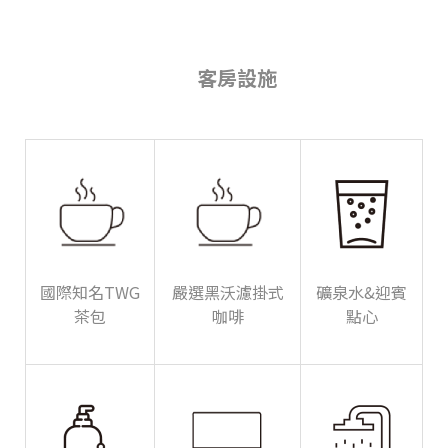
客房設施
國際知名TWG
嚴選黑沃濾掛式
礦泉水&迎賓
茶包
咖啡
點心