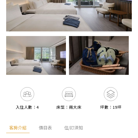
入住人數：4
床型：兩大床
坪數：19坪
客房介紹
價目表
住/訂須知