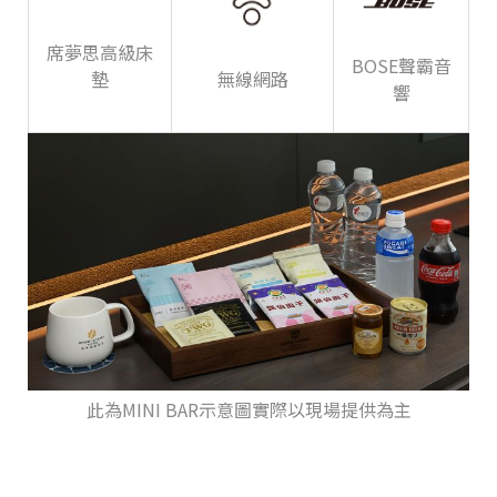
席夢思高級床
BOSE聲霸音
墊
無線網路
響
此為MINI BAR示意圖實際以現場提供為主