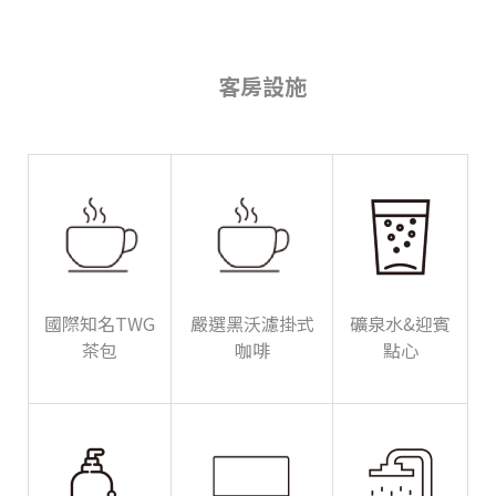
客房設施
國際知名TWG
嚴選黑沃濾掛式
礦泉水&迎賓
茶包
咖啡
點心