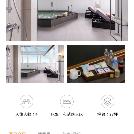
入住人數：4
床型：和式兩大床
坪數：37坪
客房介紹
價目表
住/訂須知