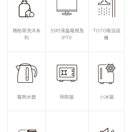
瑰柏翠洗沐系
55吋液晶電視及
TOTO衛浴設
列
IPTV
備
電熱水壺
保險箱
小冰箱