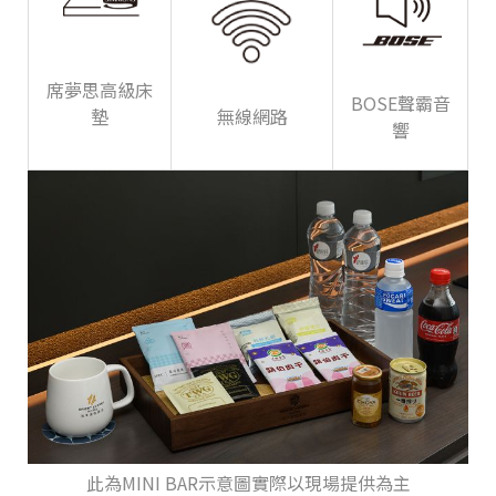
席夢思高級床
BOSE聲霸音
墊
無線網路
響
此為MINI BAR示意圖實際以現場提供為主