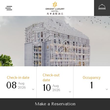
Check-out
Check-in date
Occupancy
date
08
1
Aug
10
Aug
2026
2026
Make a Reservation