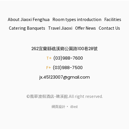
About Jiaoxi Fenghua
Room types introduction
Facilities
Catering Banquets
Travel Jiaoxi
Offer News
Contact Us
262宜蘭縣礁溪鄉公園路100巷28號
T+
(03)988-7600
F+
(03)988-7500
jx.45123007@gmail.com
©風華渡假酒店-礁溪館.All right reserved.
‧
網頁設計
iBest