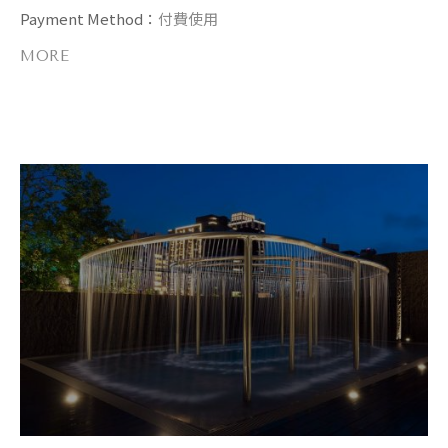
Payment Method：
付費使用
MORE